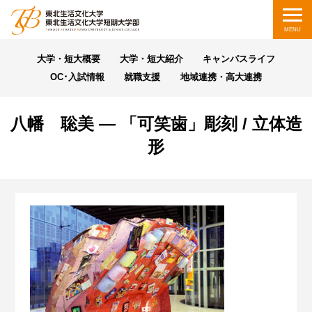
コンテンツへスキップ
MENU
大学・短大概要
大学・短大紹介
キャンパスライフ
OC･入試情報
就職支援
地域連携・高大連携
八幡 聡美 ― 「可笑歯」彫刻 / 立体造
形