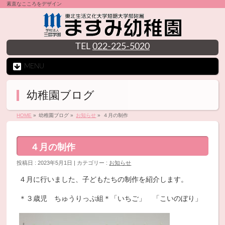
素直なこころをデザイン
TEL
022-225-5020
MENU
幼稚園ブログ
HOME
»
幼稚園ブログ »
お知らせ
»
４月の制作
４月の制作
投稿日 : 2023年5月1日 | カテゴリー :
お知らせ
４月に行いました、子どもたちの制作を紹介します。
＊３歳児 ちゅうりっぷ組＊「いちご」 「こいのぼり」